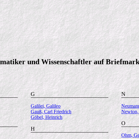
atiker und Wissenschaftler auf Briefmar
G
N
Galilei, Galileo
Neumann,
Gauß, Carl Friedrich
Newton, 
Göbel, Heinrich
O
H
Ohm, Ge