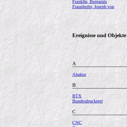
Franklin, Benjamin
Fraunhofer, Joseph von
Ereignisse und Objekt
A
Abakus
B
BTX
Bundesdruckerei
C
CNC