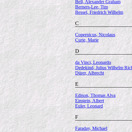
Bell, Alexander Graham
Berners-Lee, Tim
Bessel, Friedrich Wilhelm
C
Copernicus, Nicolaus
Curie, Marie
D
da Vinci, Leonardo
Dedekind, Julius Wilhelm Ric
Dürer, Albrecht
E
Edison, Thomas Alva
Einstein, Albert
Euler, Leonard
F
Faraday, Michael