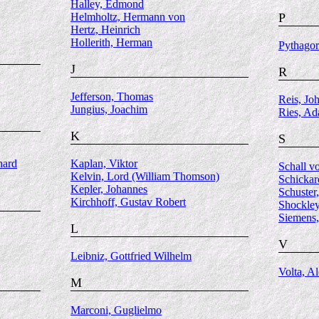
Halley, Edmond
Helmholtz, Hermann von
P
Hertz, Heinrich
Hollerith, Herman
Pythagor
J
R
Jefferson, Thomas
Reis, Jo
Jungius, Joachim
Ries, A
K
S
hard
Kaplan, Viktor
Schall v
Kelvin, Lord (William Thomson)
Schickar
Kepler, Johannes
Schuster
Kirchhoff, Gustav Robert
Shockley
Siemens,
L
V
Leibniz, Gottfried Wilhelm
Volta, A
M
Marconi, Guglielmo