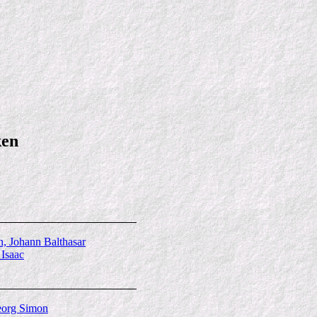
ken
 Johann Balthasar
Isaac
org Simon