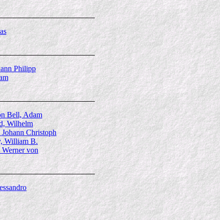
as
hann Philipp
dam
on Bell, Adam
d, Wilhelm
, Johann Christoph
, William B.
 Werner von
lessandro