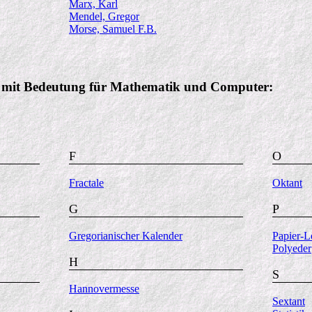
Marx, Karl
Mendel, Gregor
Morse, Samuel F.B.
e mit Bedeutung für Mathematik und Computer:
F
O
Fractale
Oktant
G
P
Gregorianischer Kalender
Papier-L
Polyeder
H
S
Hannovermesse
Sextant