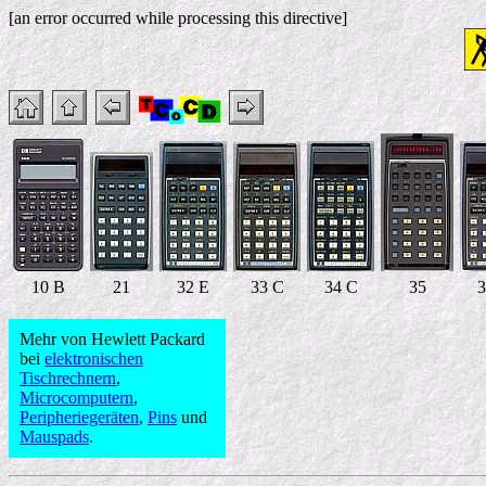
[an error occurred while processing this directive]
10 B
21
32 E
33 C
34 C
35
3
Mehr von Hewlett Packard
bei
elektronischen
Tischrechnern
,
Microcomputern
,
Peripheriegeräten
,
Pins
und
Mauspads
.