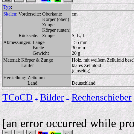
Typ
:
Skalen
:
Vorderseite:
Oberkante
cm
Körper (oben)
Zunge
Körper (unten)
Rückseite:
Zunge
S, L, T
Abmessungen:
Länge
155 mm
Breite
30 mm
Gewicht
20 g
Material:
Körper & Zunge
Holz, mit weißem Zelluloid besc
Läufer
klares Zelluloid
(einseitig)
Herstellung:
Zeitraum
Land
Deutschland
TCoCD
Bilder
Rechenschieber
[an error occurred while pro