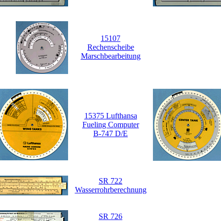
15107
Rechenscheibe
Marschbearbeitung
15375 Lufthansa
Fueling Computer
B-747 D/E
SR 722
Wasserrohrberechnung
SR 726