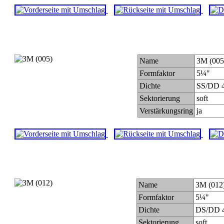
Name
3M (005
Formfaktor
5¼"
Dichte
SS/DD 4
Sektorierung
soft
Verstärkungsring
ja
Name
3M (012
Formfaktor
5¼"
Dichte
DS/DD 4
Sektorierung
soft