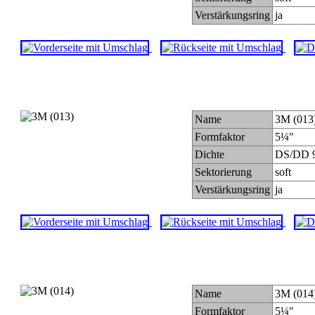
Verstärkungsring
ja
Name
3M (013
Formfaktor
5¼"
Dichte
DS/DD 9
Sektorierung
soft
Verstärkungsring
ja
Name
3M (014
Formfaktor
5¼"