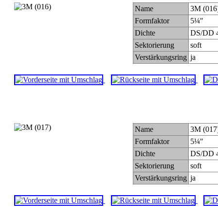
Name
3M (016
Formfaktor
5¼"
Dichte
DS/DD 4
Sektorierung
soft
Verstärkungsring
ja
Name
3M (017
Formfaktor
5¼"
Dichte
DS/DD 4
Sektorierung
soft
Verstärkungsring
ja