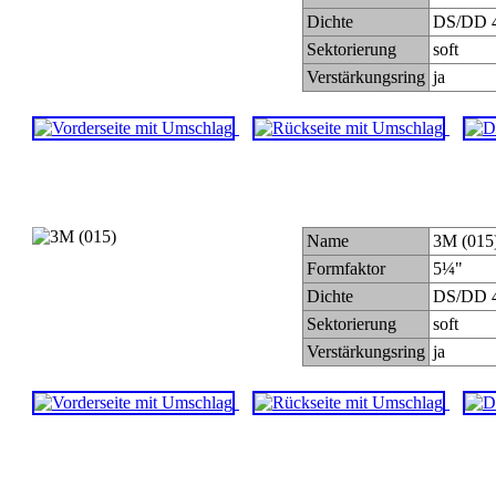
Dichte
DS/DD 4
Sektorierung
soft
Verstärkungsring
ja
Name
3M (015
Formfaktor
5¼"
Dichte
DS/DD 4
Sektorierung
soft
Verstärkungsring
ja