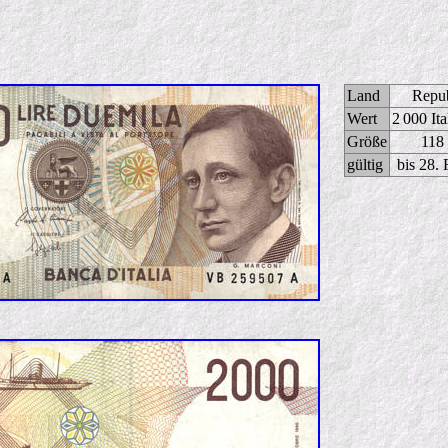
Land
Repub
Wert
2 000 Ita
Größe
118
gültig
bis 28.