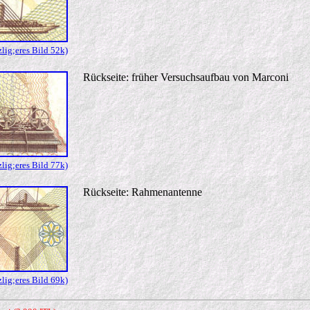
ig;eres Bild 52k)
Rückseite: früher Versuchsaufbau von Marconi
ig;eres Bild 77k)
Rückseite: Rahmenantenne
ig;eres Bild 69k)