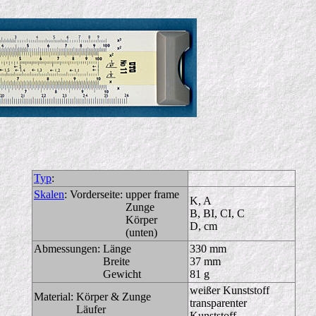
Typ
:
Skalen
:
Vorderseite:
upper frame
K, A
Zunge
B, BI, CI, C
Körper
D, cm
(unten)
Abmessungen:
Länge
330 mm
Breite
37 mm
Gewicht
81 g
weißer Kunststoff
Material:
Körper & Zunge
transparenter
Läufer
Kunststoff