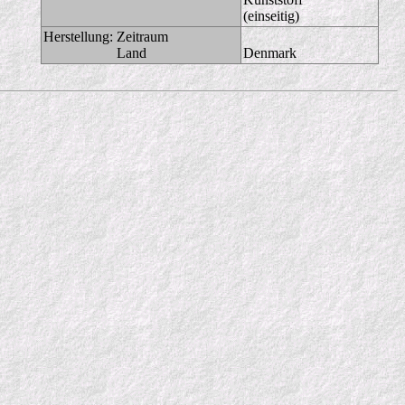
(einseitig)
Herstellung:
Zeitraum
Land
Denmark